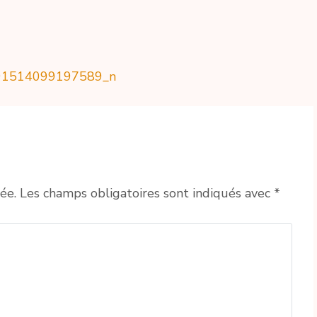
91514099197589_n
ée.
Les champs obligatoires sont indiqués avec
*