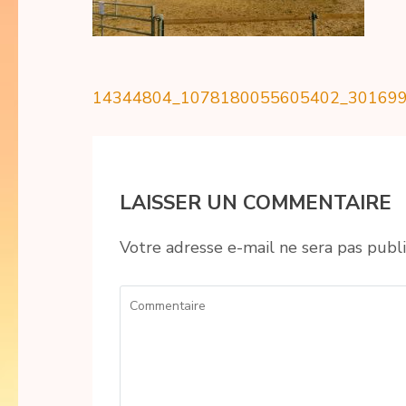
Navigation
14344804_1078180055605402_30169
de
l’article
LAISSER UN COMMENTAIRE
Votre adresse e-mail ne sera pas publi
Commentaire