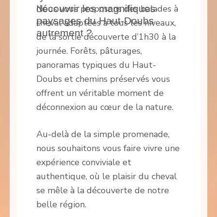
découvrir les magnifiques
Nous vous proposons des balades à
paysages du Haut-Doubs
cheval adaptées à tous les niveaux,
autrement ?
de la sortie découverte d’1h30 à la
journée. Forêts, pâturages,
panoramas typiques du Haut-
Doubs et chemins préservés vous
offrent un véritable moment de
déconnexion au cœur de la nature.
Au-delà de la simple promenade,
nous souhaitons vous faire vivre une
expérience conviviale et
authentique, où le plaisir du cheval
se mêle à la découverte de notre
belle région.