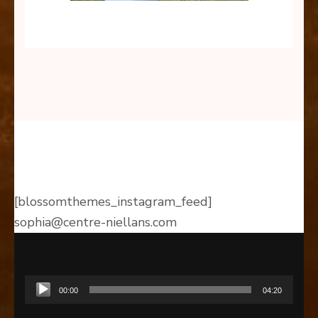
[blossomthemes_instagram_feed]
sophia@centre-niellans.com
Lecteur
00:00
04:20
audio