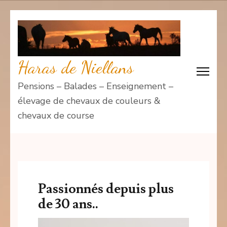
Aller
au
contenu
(Pressez
Haras de Niellans
Entrée)
Pensions – Balades – Enseignement –
élevage de chevaux de couleurs &
chevaux de course
Passionnés depuis plus
de 30 ans..