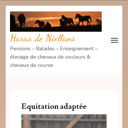
Aller
au
contenu
(Pressez
Haras de Niellans
Entrée)
Pensions – Balades – Enseignement –
élevage de chevaux de couleurs &
chevaux de course
Equitation adaptée